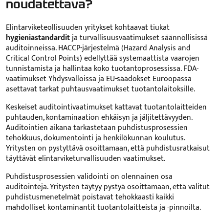
noudatettava?
Elintarviketeollisuuden yritykset kohtaavat tiukat
hygieniastandardit
ja turvallisuusvaatimukset säännöllisissä
auditoinneissa. HACCP-järjestelmä (Hazard Analysis and
Critical Control Points) edellyttää systemaattista vaarojen
tunnistamista ja hallintaa koko tuotantoprosessissa. FDA-
vaatimukset Yhdysvalloissa ja EU-säädökset Euroopassa
asettavat tarkat puhtausvaatimukset tuotantolaitoksille.
Keskeiset auditointivaatimukset kattavat tuotantolaitteiden
puhtauden, kontaminaation ehkäisyn ja jäljitettävyyden.
Auditointien aikana tarkastetaan puhdistusprosessien
tehokkuus, dokumentointi ja henkilökunnan koulutus.
Yritysten on pystyttävä osoittamaan, että puhdistusratkaisut
täyttävät elintarviketurvallisuuden vaatimukset.
Puhdistusprosessien validointi on olennainen osa
auditointeja. Yritysten täytyy pystyä osoittamaan, että valitut
puhdistusmenetelmät poistavat tehokkaasti kaikki
mahdolliset kontaminantit tuotantolaitteista ja -pinnoilta.