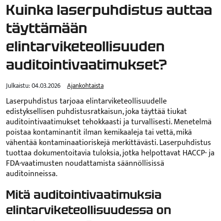
Kuinka laserpuhdistus auttaa
täyttämään
elintarviketeollisuuden
auditointivaatimukset?
Julkaistu:
04.03.2026
Ajankohtaista
Laserpuhdistus tarjoaa elintarviketeollisuudelle
edistyksellisen puhdistusratkaisun, joka täyttää tiukat
auditointivaatimukset tehokkaasti ja turvallisesti. Menetelmä
poistaa kontaminantit ilman kemikaaleja tai vettä, mikä
vähentää kontaminaatioriskejä merkittävästi. Laserpuhdistus
tuottaa dokumentoitavia tuloksia, jotka helpottavat HACCP- ja
FDA-vaatimusten noudattamista säännöllisissä
auditoinneissa.
Mitä auditointivaatimuksia
elintarviketeollisuudessa on