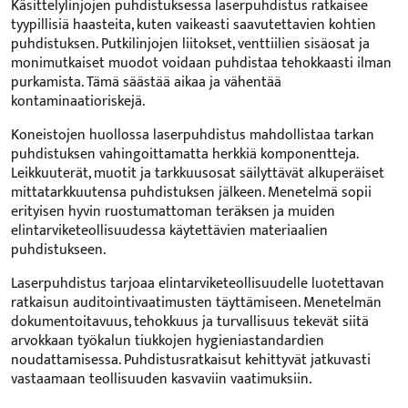
Käsittelylinjojen puhdistuksessa laserpuhdistus ratkaisee
tyypillisiä haasteita, kuten vaikeasti saavutettavien kohtien
puhdistuksen. Putkilinjojen liitokset, venttiilien sisäosat ja
monimutkaiset muodot voidaan puhdistaa tehokkaasti ilman
purkamista. Tämä säästää aikaa ja vähentää
kontaminaatioriskejä.
Koneistojen huollossa laserpuhdistus mahdollistaa tarkan
puhdistuksen vahingoittamatta herkkiä komponentteja.
Leikkuuterät, muotit ja tarkkuusosat säilyttävät alkuperäiset
mittatarkkuutensa puhdistuksen jälkeen. Menetelmä sopii
erityisen hyvin ruostumattoman teräksen ja muiden
elintarviketeollisuudessa käytettävien materiaalien
puhdistukseen.
Laserpuhdistus tarjoaa elintarviketeollisuudelle luotettavan
ratkaisun auditointivaatimusten täyttämiseen. Menetelmän
dokumentoitavuus, tehokkuus ja turvallisuus tekevät siitä
arvokkaan työkalun tiukkojen hygieniastandardien
noudattamisessa. Puhdistusratkaisut kehittyvät jatkuvasti
vastaamaan teollisuuden kasvaviin vaatimuksiin.