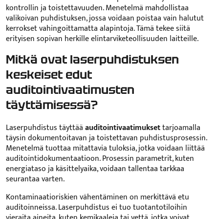
kontrollin ja toistettavuuden. Menetelmä mahdollistaa
valikoivan puhdistuksen, jossa voidaan poistaa vain halutut
kerrokset vahingoittamatta alapintoja. Tämä tekee siitä
erityisen sopivan herkille elintarviketeollisuuden laitteille.
Mitkä ovat laserpuhdistuksen
keskeiset edut
auditointivaatimusten
täyttämisessä?
Laserpuhdistus täyttää
auditointivaatimukset
tarjoamalla
täysin dokumentoitavan ja toistettavan puhdistusprosessin.
Menetelmä tuottaa mitattavia tuloksia, jotka voidaan liittää
auditointidokumentaatioon. Prosessin parametrit, kuten
energiataso ja käsittelyaika, voidaan tallentaa tarkkaa
seurantaa varten.
Kontaminaatioriskien vähentäminen on merkittävä etu
auditoinneissa. Laserpuhdistus ei tuo tuotantotiloihin
vieraita aineita, kuten kemikaaleja tai vettä, jotka voivat