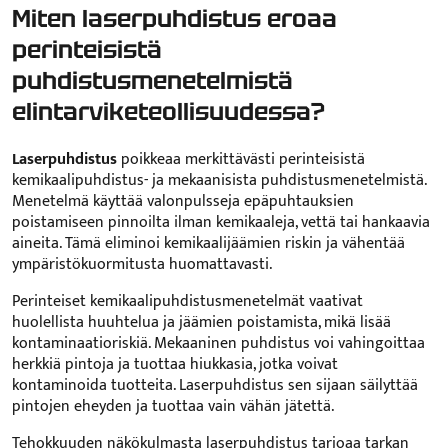
Miten laserpuhdistus eroaa
perinteisistä
puhdistusmenetelmistä
elintarviketeollisuudessa?
Laserpuhdistus
poikkeaa merkittävästi perinteisistä
kemikaalipuhdistus- ja mekaanisista puhdistusmenetelmistä.
Menetelmä käyttää valonpulsseja epäpuhtauksien
poistamiseen pinnoilta ilman kemikaaleja, vettä tai hankaavia
aineita. Tämä eliminoi kemikaalijäämien riskin ja vähentää
ympäristökuormitusta huomattavasti.
Perinteiset kemikaalipuhdistusmenetelmät vaativat
huolellista huuhtelua ja jäämien poistamista, mikä lisää
kontaminaatioriskiä. Mekaaninen puhdistus voi vahingoittaa
herkkiä pintoja ja tuottaa hiukkasia, jotka voivat
kontaminoida tuotteita. Laserpuhdistus sen sijaan säilyttää
pintojen eheyden ja tuottaa vain vähän jätettä.
Tehokkuuden näkökulmasta laserpuhdistus tarjoaa tarkan