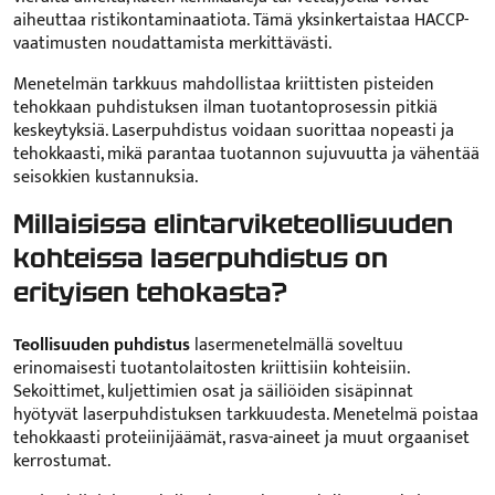
aiheuttaa ristikontaminaatiota. Tämä yksinkertaistaa HACCP-
vaatimusten noudattamista merkittävästi.
Menetelmän tarkkuus mahdollistaa kriittisten pisteiden
tehokkaan puhdistuksen ilman tuotantoprosessin pitkiä
keskeytyksiä. Laserpuhdistus voidaan suorittaa nopeasti ja
tehokkaasti, mikä parantaa tuotannon sujuvuutta ja vähentää
seisokkien kustannuksia.
Millaisissa elintarviketeollisuuden
kohteissa laserpuhdistus on
erityisen tehokasta?
Teollisuuden puhdistus
lasermenetelmällä soveltuu
erinomaisesti tuotantolaitosten kriittisiin kohteisiin.
Sekoittimet, kuljettimien osat ja säiliöiden sisäpinnat
hyötyvät laserpuhdistuksen tarkkuudesta. Menetelmä poistaa
tehokkaasti proteiinijäämät, rasva-aineet ja muut orgaaniset
kerrostumat.