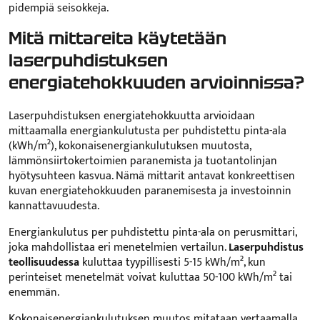
pidempiä seisokkeja.
Mitä mittareita käytetään
laserpuhdistuksen
energiatehokkuuden arvioinnissa?
Laserpuhdistuksen energiatehokkuutta arvioidaan
mittaamalla energiankulutusta per puhdistettu pinta-ala
(kWh/m²), kokonaisenergiankulutuksen muutosta,
lämmönsiirtokertoimien paranemista ja tuotantolinjan
hyötysuhteen kasvua. Nämä mittarit antavat konkreettisen
kuvan energiatehokkuuden paranemisesta ja investoinnin
kannattavuudesta.
Energiankulutus per puhdistettu pinta-ala on perusmittari,
joka mahdollistaa eri menetelmien vertailun.
Laserpuhdistus
teollisuudessa
kuluttaa tyypillisesti 5-15 kWh/m², kun
perinteiset menetelmät voivat kuluttaa 50-100 kWh/m² tai
enemmän.
Kokonaisenergiankulutuksen muutos mitataan vertaamalla