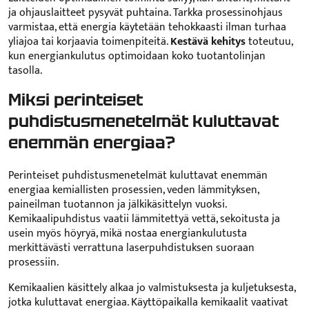
ja ohjauslaitteet pysyvät puhtaina. Tarkka prosessinohjaus
varmistaa, että energia käytetään tehokkaasti ilman turhaa
yliajoa tai korjaavia toimenpiteitä.
Kestävä kehitys
toteutuu,
kun energiankulutus optimoidaan koko tuotantolinjan
tasolla.
Miksi perinteiset
puhdistusmenetelmät kuluttavat
enemmän energiaa?
Perinteiset puhdistusmenetelmät kuluttavat enemmän
energiaa kemiallisten prosessien, veden lämmityksen,
paineilman tuotannon ja jälkikäsittelyn vuoksi.
Kemikaalipuhdistus vaatii lämmitettyä vettä, sekoitusta ja
usein myös höyryä, mikä nostaa energiankulutusta
merkittävästi verrattuna laserpuhdistuksen suoraan
prosessiin.
Kemikaalien käsittely alkaa jo valmistuksesta ja kuljetuksesta,
jotka kuluttavat energiaa. Käyttöpaikalla kemikaalit vaativat