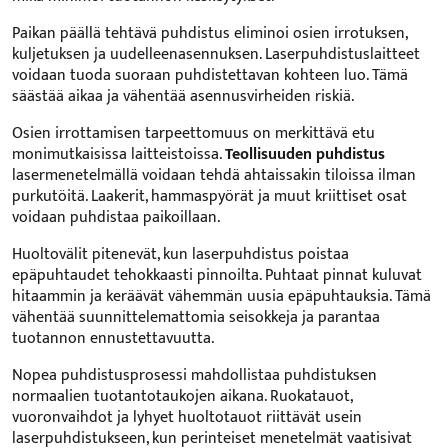
Paikan päällä tehtävä puhdistus eliminoi osien irrotuksen,
kuljetuksen ja uudelleenasennuksen. Laserpuhdistuslaitteet
voidaan tuoda suoraan puhdistettavan kohteen luo. Tämä
säästää aikaa ja vähentää asennusvirheiden riskiä.
Osien irrottamisen tarpeettomuus on merkittävä etu
monimutkaisissa laitteistoissa.
Teollisuuden puhdistus
lasermenetelmällä voidaan tehdä ahtaissakin tiloissa ilman
purkutöitä. Laakerit, hammaspyörät ja muut kriittiset osat
voidaan puhdistaa paikoillaan.
Huoltovälit pitenevät, kun laserpuhdistus poistaa
epäpuhtaudet tehokkaasti pinnoilta. Puhtaat pinnat kuluvat
hitaammin ja keräävät vähemmän uusia epäpuhtauksia. Tämä
vähentää suunnittelemattomia seisokkeja ja parantaa
tuotannon ennustettavuutta.
Nopea puhdistusprosessi mahdollistaa puhdistuksen
normaalien tuotantotaukojen aikana. Ruokatauot,
vuoronvaihdot ja lyhyet huoltotauot riittävät usein
laserpuhdistukseen, kun perinteiset menetelmät vaatisivat