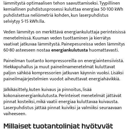
lämmitystä optimaalisen tehon saavuttamiseksi. Tyypillinen
kemiallinen puhdistusprosessi kuluttaa energiaa 50-100 kWh
puhdistettua neliömetriä kohden, kun laserpuhdistus
selviytyy 5-15 kWh:lla.
Veden lämmitys on merkittävä energiankuluttaja perinteisissä
menetelmissä. Kuuman veden tuottaminen ja kierrätys
vaativat jatkuvaa lämmitystä. Painepesureissa veden lämmitys
60-80 asteeseen nostaa
energiankulutusta
huomattavasti.
Paineilman tuotanto kompressoreilla on energiaintensiivistä.
Hiekkapuhallus ja muut paineilmamenetelmät kuluttavat
paljon sähköä kompressorien jatkuvan käynnin vuoksi. Lisäksi
paineilmajärjestelmien vuodot aiheuttavat energiahävikkiä.
Jälkikäsittely, kuten kuivaus ja pinnoitus, lisää
kokonaisenergiankulutusta. Perinteiset menetelmät jättävät
pinnat kosteiksi, mikä vaatii energiaa kuluttavaa kuivausta.
Laserpuhdistus jättää pinnat kuiviksi ja valmiiksi seuraavaan
vaiheeseen.
Millaiset tuotantolinjat hyötyvät