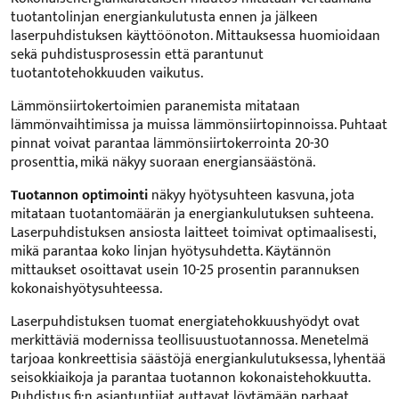
tuotantolinjan energiankulutusta ennen ja jälkeen
laserpuhdistuksen käyttöönoton. Mittauksessa huomioidaan
sekä puhdistusprosessin että parantunut
tuotantotehokkuuden vaikutus.
Lämmönsiirtokertoimien paranemista mitataan
lämmönvaihtimissa ja muissa lämmönsiirtopinnoissa. Puhtaat
pinnat voivat parantaa lämmönsiirtokerrointa 20-30
prosenttia, mikä näkyy suoraan energiansäästönä.
Tuotannon optimointi
näkyy hyötysuhteen kasvuna, jota
mitataan tuotantomäärän ja energiankulutuksen suhteena.
Laserpuhdistuksen ansiosta laitteet toimivat optimaalisesti,
mikä parantaa koko linjan hyötysuhdetta. Käytännön
mittaukset osoittavat usein 10-25 prosentin parannuksen
kokonaishyötysuhteessa.
Laserpuhdistuksen tuomat energiatehokkuushyödyt ovat
merkittäviä modernissa teollisuustuotannossa. Menetelmä
tarjoaa konkreettisia säästöjä energiankulutuksessa, lyhentää
seisokkiaikoja ja parantaa tuotannon kokonaistehokkuutta.
Puhdistus.fi:n asiantuntijat auttavat löytämään parhaat