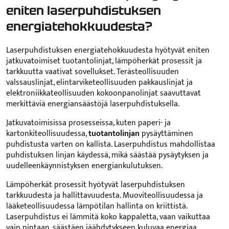
eniten laserpuhdistuksen
energiatehokkuudesta?
Laserpuhdistuksen energiatehokkuudesta hyötyvät eniten
jatkuvatoimiset tuotantolinjat, lämpöherkät prosessit ja
tarkkuutta vaativat sovellukset. Terästeollisuuden
valssauslinjat, elintarviketeollisuuden pakkauslinjat ja
elektroniikkateollisuuden kokoonpanolinjat saavuttavat
merkittäviä energiansäästöjä laserpuhdistuksella.
Jatkuvatoimisissa prosesseissa, kuten paperi- ja
kartonkiteollisuudessa,
tuotantolinjan
pysäyttäminen
puhdistusta varten on kallista. Laserpuhdistus mahdollistaa
puhdistuksen linjan käydessä, mikä säästää pysäytyksen ja
uudelleenkäynnistyksen energiankulutuksen.
Lämpöherkät prosessit hyötyvät laserpuhdistuksen
tarkkuudesta ja hallittavuudesta. Muoviteollisuudessa ja
lääketeollisuudessa lämpötilan hallinta on kriittistä.
Laserpuhdistus ei lämmitä koko kappaletta, vaan vaikuttaa
vain pintaan, säästäen jäähdytykseen kuluvaa energiaa.