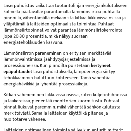
Laserpuhdistus vaikuttaa tuotantolinjan energiankulutukseen
kolmella päätavalla: parantamalla lämmönsiirtoa puhtailla
pinnoilla, vähentämällä mekaanista kitkaa liikkuvissa osissa ja
ylläpitämällä laitteiden optimaalista toimintaa. Puhtaat
lämmönsiirtopinnat voivat parantaa lämmönsiirtokerrointa
jopa 20-30 prosenttia, mikä näkyy suoraan
energiatehokkuuden kasvuna.
Lämmönsiirron paraneminen on erityisen merkittävää
lämmönvaihtimissa, jäähdytysjärjestelmissä ja
prosessiuuneissa. Kun pinnoilta poistetaan
kertyneet
epäpuhtaudet
laserpuhdistuksella, lämpöenergia siirtyy
tehokkaammin haluttuun kohteeseen. Tämä vähentää
energiahävikkiä ja lyhentää prosessiaikoja.
Kitkan väheneminen liikkuvissa osissa, kuten kuljetinhihnoissa
ja laakereissa, pienentää moottorien kuormitusta. Puhtaat
pinnat liukuvat paremmin, mikä vähentää sähkönkulutusta
merkittävästi. Samalla laitteiden käyttöikä pitenee ja
huoltotarve vähenee.
Laitteiden optimaalinen toiminta säilyy, kun anturit, mittarit