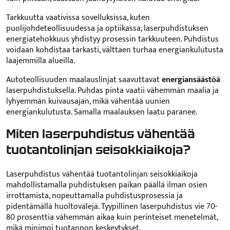
Tarkkuutta vaativissa sovelluksissa, kuten
puolijohdeteollisuudessa ja optiikassa, laserpuhdistuksen
energiatehokkuus yhdistyy prosessin tarkkuuteen. Puhdistus
voidaan kohdistaa tarkasti, välttäen turhaa energiankulutusta
laajemmilla alueilla.
Autoteollisuuden maalauslinjat saavuttavat
energiansäästöä
laserpuhdistuksella. Puhdas pinta vaatii vähemmän maalia ja
lyhyemmän kuivausajan, mikä vähentää uunien
energiankulutusta. Samalla maalauksen laatu paranee.
Miten laserpuhdistus vähentää
tuotantolinjan seisokkiaikoja?
Laserpuhdistus vähentää tuotantolinjan seisokkiaikoja
mahdollistamalla puhdistuksen paikan päällä ilman osien
irrottamista, nopeuttamalla puhdistusprosessia ja
pidentämällä huoltovälejä. Tyypillinen laserpuhdistus vie 70-
80 prosenttia vähemmän aikaa kuin perinteiset menetelmät,
mikä minimoi tuotannon keskeytykset.