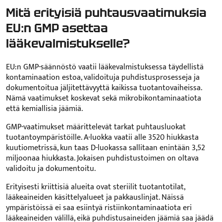
Mitä erityisiä puhtausvaatimuksia
EU:n GMP asettaa
lääkevalmistukselle?
EU:n GMP-säännöstö vaatii lääkevalmistuksessa täydellistä
kontaminaation estoa, validoituja puhdistusprosesseja ja
dokumentoitua jäljitettävyyttä kaikissa tuotantovaiheissa.
Nämä vaatimukset koskevat sekä mikrobikontaminaatiota
että kemiallisia jäämiä.
GMP-vaatimukset määrittelevät tarkat puhtausluokat
tuotantoympäristöille. A-luokka vaatii alle 3520 hiukkasta
kuutiometrissä, kun taas D-luokassa sallitaan enintään 3,52
miljoonaa hiukkasta. Jokaisen puhdistustoimen on oltava
validoitu ja dokumentoitu.
Erityisesti kriittisiä alueita ovat steriilit tuotantotilat,
lääkeaineiden käsittelyalueet ja pakkauslinjat. Näissä
ympäristöissä ei saa esiintyä ristiinkontaminaatiota eri
lääkeaineiden välillä, eikä puhdistusaineiden jäämiä saa jäädä