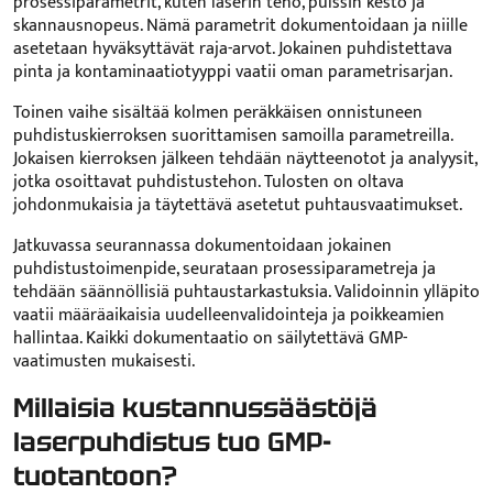
prosessiparametrit, kuten laserin teho, pulssin kesto ja
skannausnopeus. Nämä parametrit dokumentoidaan ja niille
asetetaan hyväksyttävät raja-arvot. Jokainen puhdistettava
pinta ja kontaminaatiotyyppi vaatii oman parametrisarjan.
Toinen vaihe sisältää kolmen peräkkäisen onnistuneen
puhdistuskierroksen suorittamisen samoilla parametreilla.
Jokaisen kierroksen jälkeen tehdään näytteenotot ja analyysit,
jotka osoittavat puhdistustehon. Tulosten on oltava
johdonmukaisia ja täytettävä asetetut puhtausvaatimukset.
Jatkuvassa seurannassa dokumentoidaan jokainen
puhdistustoimenpide, seurataan prosessiparametreja ja
tehdään säännöllisiä puhtaustarkastuksia. Validoinnin ylläpito
vaatii määräaikaisia uudelleenvalidointeja ja poikkeamien
hallintaa. Kaikki dokumentaatio on säilytettävä GMP-
vaatimusten mukaisesti.
Millaisia kustannussäästöjä
laserpuhdistus tuo GMP-
tuotantoon?