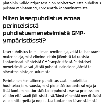
pintoihin. Validointiprosessin on osoitettava, että puhdistus
poistaa vähintään 99,9 prosenttia kontaminanteista.
Miten laserpuhdistus eroaa
perinteisistä
puhdistusmenetelmistä GMP-
ympäristössä?
Laserpuhdistus toimii ilman kemikaaleja, vettä tai hankaavia
materiaaleja, mikä eliminoi riskin jäämistä tai uusista
kontaminaatiolähteistä GMP-ympäristössä. Perinteiset
menetelmät voivat jättää puhdistusaineiden jäämiä tai
aiheuttaa pintojen kulumista.
Perinteinen kemiallinen puhdistus vaatii huolellista
huuhtelua ja kuivausta, mikä pidentää tuotantokatkoja ja
lisää kontaminaatioriskiä. Laserpuhdistuksessa prosessi on
välitön eikä vaadi jälkikäsittelyä. Tämä vähentää merkittävästi
validointitarpeita ja nopeuttaa tuotannon käynnistämistä.