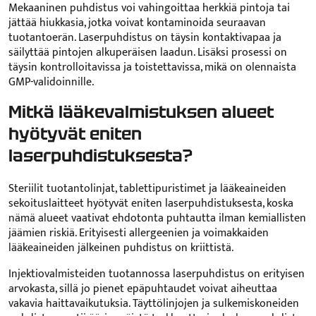
Mekaaninen puhdistus voi vahingoittaa herkkiä pintoja tai
jättää hiukkasia, jotka voivat kontaminoida seuraavan
tuotantoerän. Laserpuhdistus on täysin kontaktivapaa ja
säilyttää pintojen alkuperäisen laadun. Lisäksi prosessi on
täysin kontrolloitavissa ja toistettavissa, mikä on olennaista
GMP-validoinnille.
Mitkä lääkevalmistuksen alueet
hyötyvät eniten
laserpuhdistuksesta?
Steriilit tuotantolinjat, tablettipuristimet ja lääkeaineiden
sekoituslaitteet hyötyvät eniten laserpuhdistuksesta, koska
nämä alueet vaativat ehdotonta puhtautta ilman kemiallisten
jäämien riskiä. Erityisesti allergeenien ja voimakkaiden
lääkeaineiden jälkeinen puhdistus on kriittistä.
Injektiovalmisteiden tuotannossa laserpuhdistus on erityisen
arvokasta, sillä jo pienet epäpuhtaudet voivat aiheuttaa
vakavia haittavaikutuksia. Täyttölinjojen ja sulkemiskoneiden