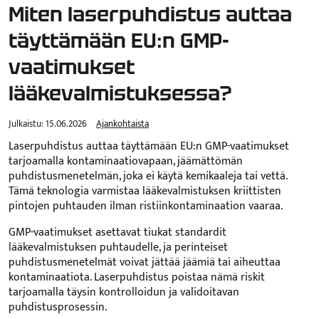
Miten laserpuhdistus auttaa
täyttämään EU:n GMP-
vaatimukset
lääkevalmistuksessa?
Julkaistu:
15.06.2026
Ajankohtaista
Laserpuhdistus auttaa täyttämään EU:n GMP-vaatimukset
tarjoamalla kontaminaatiovapaan, jäämättömän
puhdistusmenetelmän, joka ei käytä kemikaaleja tai vettä.
Tämä teknologia varmistaa lääkevalmistuksen kriittisten
pintojen puhtauden ilman ristiinkontaminaation vaaraa.
GMP-vaatimukset asettavat tiukat standardit
lääkevalmistuksen puhtaudelle, ja perinteiset
puhdistusmenetelmät voivat jättää jäämiä tai aiheuttaa
kontaminaatiota. Laserpuhdistus poistaa nämä riskit
tarjoamalla täysin kontrolloidun ja validoitavan
puhdistusprosessin.