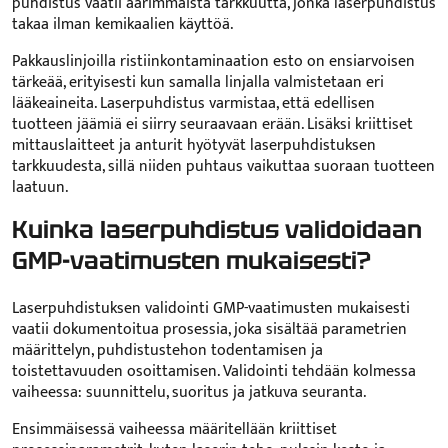
puhdistus vaatii äärimmäistä tarkkuutta, jonka laserpuhdistus
takaa ilman kemikaalien käyttöä.
Pakkauslinjoilla ristiinkontaminaation esto on ensiarvoisen
tärkeää, erityisesti kun samalla linjalla valmistetaan eri
lääkeaineita. Laserpuhdistus varmistaa, että edellisen
tuotteen jäämiä ei siirry seuraavaan erään. Lisäksi kriittiset
mittauslaitteet ja anturit hyötyvät laserpuhdistuksen
tarkkuudesta, sillä niiden puhtaus vaikuttaa suoraan tuotteen
laatuun.
Kuinka laserpuhdistus validoidaan
GMP-vaatimusten mukaisesti?
Laserpuhdistuksen validointi GMP-vaatimusten mukaisesti
vaatii dokumentoitua prosessia, joka sisältää parametrien
määrittelyn, puhdistustehon todentamisen ja
toistettavuuden osoittamisen. Validointi tehdään kolmessa
vaiheessa: suunnittelu, suoritus ja jatkuva seuranta.
Ensimmäisessä vaiheessa määritellään kriittiset