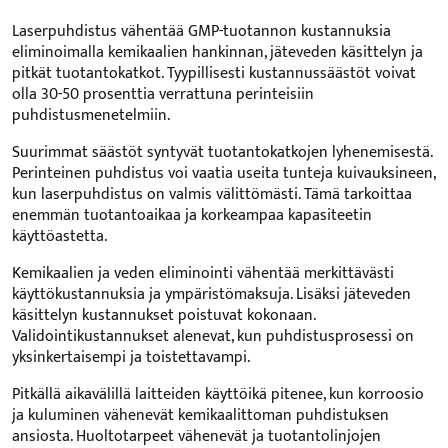
Laserpuhdistus vähentää GMP-tuotannon kustannuksia
eliminoimalla kemikaalien hankinnan, jäteveden käsittelyn ja
pitkät tuotantokatkot. Tyypillisesti kustannussäästöt voivat
olla 30-50 prosenttia verrattuna perinteisiin
puhdistusmenetelmiin.
Suurimmat säästöt syntyvät tuotantokatkojen lyhenemisestä.
Perinteinen puhdistus voi vaatia useita tunteja kuivauksineen,
kun laserpuhdistus on valmis välittömästi. Tämä tarkoittaa
enemmän tuotantoaikaa ja korkeampaa kapasiteetin
käyttöastetta.
Kemikaalien ja veden eliminointi vähentää merkittävästi
käyttökustannuksia ja ympäristömaksuja. Lisäksi jäteveden
käsittelyn kustannukset poistuvat kokonaan.
Validointikustannukset alenevat, kun puhdistusprosessi on
yksinkertaisempi ja toistettavampi.
Pitkällä aikavälillä laitteiden käyttöikä pitenee, kun korroosio
ja kuluminen vähenevät kemikaalittoman puhdistuksen
ansiosta. Huoltotarpeet vähenevät ja tuotantolinjojen