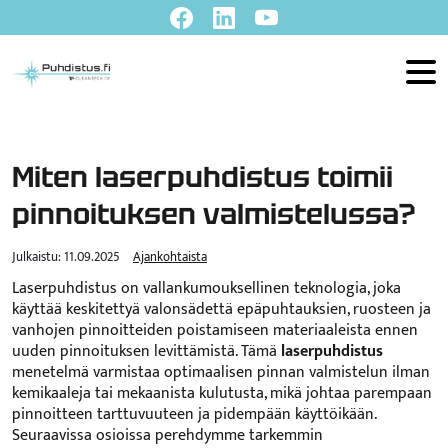
Skip to main content
Miten laserpuhdistus toimii
pinnoituksen valmistelussa?
Julkaistu:
11.09.2025
Ajankohtaista
Laserpuhdistus on vallankumouksellinen teknologia, joka
käyttää keskitettyä valonsädettä epäpuhtauksien, ruosteen ja
vanhojen pinnoitteiden poistamiseen materiaaleista ennen
uuden pinnoituksen levittämistä. Tämä
laserpuhdistus
menetelmä varmistaa optimaalisen pinnan valmistelun ilman
kemikaaleja tai mekaanista kulutusta, mikä johtaa parempaan
pinnoitteen tarttuvuuteen ja pidempään käyttöikään.
Seuraavissa osioissa perehdymme tarkemmin