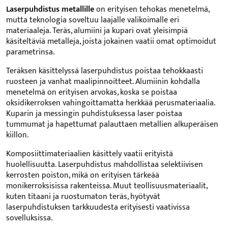
Laserpuhdistus metallille
on erityisen tehokas menetelmä,
mutta teknologia soveltuu laajalle valikoimalle eri
materiaaleja. Teräs, alumiini ja kupari ovat yleisimpiä
käsiteltäviä metalleja, joista jokainen vaatii omat optimoidut
parametrinsa.
Teräksen käsittelyssä laserpuhdistus poistaa tehokkaasti
ruosteen ja vanhat maalipinnoitteet. Alumiinin kohdalla
menetelmä on erityisen arvokas, koska se poistaa
oksidikerroksen vahingoittamatta herkkää perusmateriaalia.
Kuparin ja messingin puhdistuksessa laser poistaa
tummumat ja hapettumat palauttaen metallien alkuperäisen
kiillon.
Komposiittimateriaalien käsittely vaatii erityistä
huolellisuutta. Laserpuhdistus mahdollistaa selektiivisen
kerrosten poiston, mikä on erityisen tärkeää
monikerroksisissa rakenteissa. Muut teollisuusmateriaalit,
kuten titaani ja ruostumaton teräs, hyötyvät
laserpuhdistuksen tarkkuudesta erityisesti vaativissa
sovelluksissa.