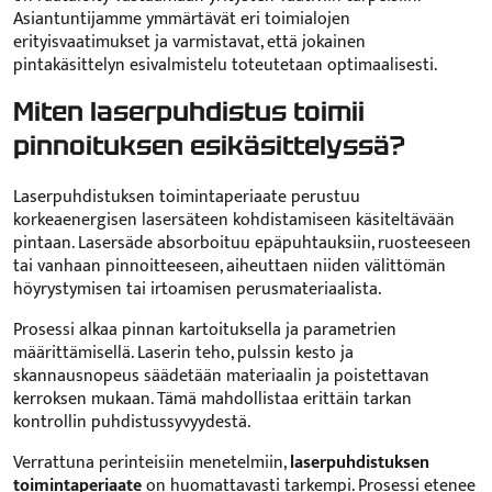
Asiantuntijamme ymmärtävät eri toimialojen
erityisvaatimukset ja varmistavat, että jokainen
pintakäsittelyn esivalmistelu toteutetaan optimaalisesti.
Miten laserpuhdistus toimii
pinnoituksen esikäsittelyssä?
Laserpuhdistuksen toimintaperiaate perustuu
korkeaenergisen lasersäteen kohdistamiseen käsiteltävään
pintaan. Lasersäde absorboituu epäpuhtauksiin, ruosteeseen
tai vanhaan pinnoitteeseen, aiheuttaen niiden välittömän
höyrystymisen tai irtoamisen perusmateriaalista.
Prosessi alkaa pinnan kartoituksella ja parametrien
määrittämisellä. Laserin teho, pulssin kesto ja
skannausnopeus säädetään materiaalin ja poistettavan
kerroksen mukaan. Tämä mahdollistaa erittäin tarkan
kontrollin puhdistussyvyydestä.
Verrattuna perinteisiin menetelmiin,
laserpuhdistuksen
toimintaperiaate
on huomattavasti tarkempi. Prosessi etenee