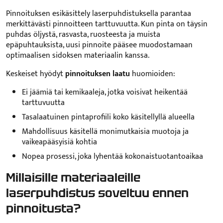
Pinnoituksen esikäsittely laserpuhdistuksella parantaa
merkittävästi pinnoitteen tarttuvuutta. Kun pinta on täysin
puhdas öljystä, rasvasta, ruosteesta ja muista
epäpuhtauksista, uusi pinnoite pääsee muodostamaan
optimaalisen sidoksen materiaalin kanssa.
Keskeiset hyödyt
pinnoituksen laatu
huomioiden:
Ei jäämiä tai kemikaaleja, jotka voisivat heikentää
tarttuvuutta
Tasalaatuinen pintaprofiili koko käsitellyllä alueella
Mahdollisuus käsitellä monimutkaisia muotoja ja
vaikeapääsyisiä kohtia
Nopea prosessi, joka lyhentää kokonaistuotantoaikaa
Millaisille materiaaleille
laserpuhdistus soveltuu ennen
pinnoitusta?