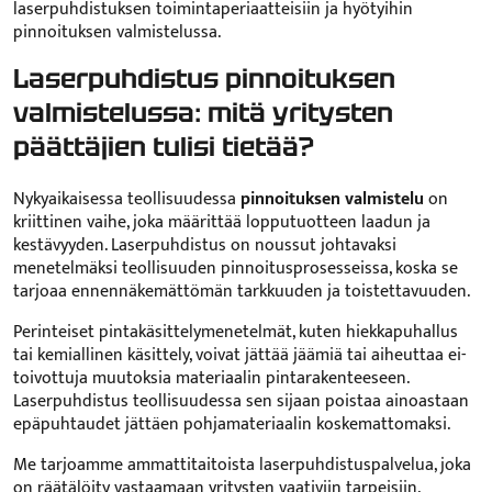
laserpuhdistuksen toimintaperiaatteisiin ja hyötyihin
pinnoituksen valmistelussa.
Laserpuhdistus pinnoituksen
valmistelussa: mitä yritysten
päättäjien tulisi tietää?
Nykyaikaisessa teollisuudessa
pinnoituksen valmistelu
on
kriittinen vaihe, joka määrittää lopputuotteen laadun ja
kestävyyden. Laserpuhdistus on noussut johtavaksi
menetelmäksi teollisuuden pinnoitusprosesseissa, koska se
tarjoaa ennennäkemättömän tarkkuuden ja toistettavuuden.
Perinteiset pintakäsittelymenetelmät, kuten hiekkapuhallus
tai kemiallinen käsittely, voivat jättää jäämiä tai aiheuttaa ei-
toivottuja muutoksia materiaalin pintarakenteeseen.
Laserpuhdistus teollisuudessa sen sijaan poistaa ainoastaan
epäpuhtaudet jättäen pohjamateriaalin koskemattomaksi.
Me tarjoamme ammattitaitoista laserpuhdistuspalvelua, joka
on räätälöity vastaamaan yritysten vaativiin tarpeisiin.