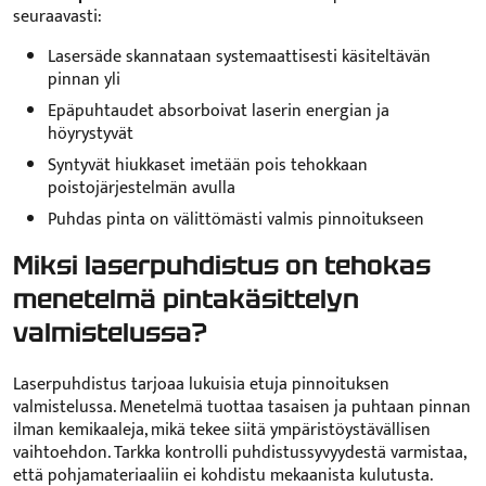
seuraavasti:
Lasersäde skannataan systemaattisesti käsiteltävän
pinnan yli
Epäpuhtaudet absorboivat laserin energian ja
höyrystyvät
Syntyvät hiukkaset imetään pois tehokkaan
poistojärjestelmän avulla
Puhdas pinta on välittömästi valmis pinnoitukseen
Miksi laserpuhdistus on tehokas
menetelmä pintakäsittelyn
valmistelussa?
Laserpuhdistus tarjoaa lukuisia etuja pinnoituksen
valmistelussa. Menetelmä tuottaa tasaisen ja puhtaan pinnan
ilman kemikaaleja, mikä tekee siitä ympäristöystävällisen
vaihtoehdon. Tarkka kontrolli puhdistussyvyydestä varmistaa,
että pohjamateriaaliin ei kohdistu mekaanista kulutusta.