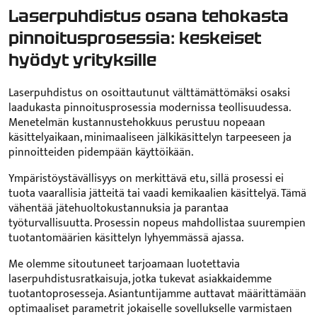
Laserpuhdistus osana tehokasta
pinnoitusprosessia: keskeiset
hyödyt yrityksille
Laserpuhdistus on osoittautunut välttämättömäksi osaksi
laadukasta pinnoitusprosessia modernissa teollisuudessa.
Menetelmän kustannustehokkuus perustuu nopeaan
käsittelyaikaan, minimaaliseen jälkikäsittelyn tarpeeseen ja
pinnoitteiden pidempään käyttöikään.
Ympäristöystävällisyys on merkittävä etu, sillä prosessi ei
tuota vaarallisia jätteitä tai vaadi kemikaalien käsittelyä. Tämä
vähentää jätehuoltokustannuksia ja parantaa
työturvallisuutta. Prosessin nopeus mahdollistaa suurempien
tuotantomäärien käsittelyn lyhyemmässä ajassa.
Me olemme sitoutuneet tarjoamaan luotettavia
laserpuhdistusratkaisuja, jotka tukevat asiakkaidemme
tuotantoprosesseja. Asiantuntijamme auttavat määrittämään
optimaaliset parametrit jokaiselle sovellukselle varmistaen