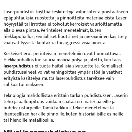
Laserpuhdistus käyttää keskitettyjä valonsäteitä poistaakseen
epäpuhtauksia, ruostetta ja pinnoitteita materiaaleista. Laser
höyrystää tai irrottaa ei-toivotut kerrokset vaurioittamatta
alla olevaa pintaa. Perinteiset menetelmät, kuten
hiekkapuhallus, kemialliset liuottimet ja mekaaninen käsittely,
vaativat fyysistä kontaktia tai aggressiivisia aineita.
Keskeiset erot perinteisiin menetelmiin ovat huomattavat.
Hiekkapuhallus luo suuria määriä pölyä ja jätettä, kun taas
laserpuhdistus
ei tuota haitallisia sivutuotteita. Kemialliset
puhdistusaineet voivat vahingoittaa ympäristöä ja vaativat
erityistä käsittelyä, mutta laserpuhdistus tarvitsee vain
sähköä toimiakseen.
Teknologia mahdollistaa erittäin tarkan puhdistuksen. Laserin
teho ja aallonpituus voidaan säätää eri materiaaleille ja
puhdistustarpeille. Tämä tarkkuus tekee menetelmästä
ihanteellisen herkille pinnoille, kuten historiallisille esineille
tai hienoille metalliosille.