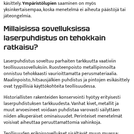
käsittely.
Ympäristölupien
saaminen on myös
yksinkertaisempaa, koska menetelmä ei aiheuta päästöjä tai
jäteongelmia.
Millaisissa sovelluksissa
laserpuhdistus on tehokkain
ratkaisu?
Laserpuhdistus soveltuu parhaiten tarkkuutta vaativiin
teollisuussovelluksiin. Ruosteenpoisto metallipinnoilta
onnistuu tehokkaasti vaurioittamatta perusmateriaalia.
Maalinpoisto, hitsausjälkien puhdistus ja pintojen esikäsittely
ovat tyypillisiä käyttökohteita teollisuudessa.
Historiallisten rakenteiden konservointi hyötyy erityisesti
laserpuhdistuksen tarkkuudesta. Vanhat kivet, metallit ja
muut arvoesineet voidaan puhdistaa varovasti säilyttäen
niiden alkuperäiset ominaisuudet. Perinteiset menetelmät
voisivat aiheuttaa peruuttamattomia vahinkoja.
Teollisuuden erikoissovellukset sisältävät muun muassa: