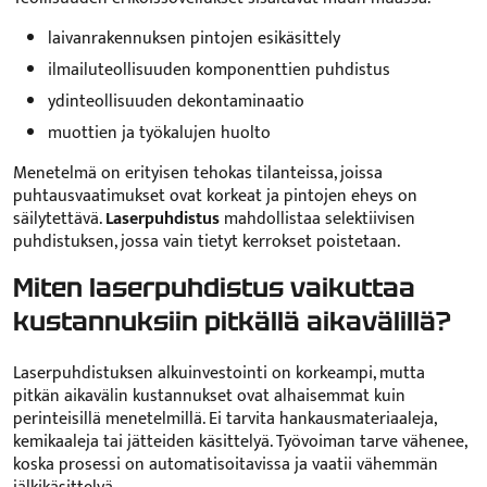
laivanrakennuksen pintojen esikäsittely
ilmailuteollisuuden komponenttien puhdistus
ydinteollisuuden dekontaminaatio
muottien ja työkalujen huolto
Menetelmä on erityisen tehokas tilanteissa, joissa
puhtausvaatimukset ovat korkeat ja pintojen eheys on
säilytettävä.
Laserpuhdistus
mahdollistaa selektiivisen
puhdistuksen, jossa vain tietyt kerrokset poistetaan.
Miten laserpuhdistus vaikuttaa
kustannuksiin pitkällä aikavälillä?
Laserpuhdistuksen alkuinvestointi on korkeampi, mutta
pitkän aikavälin kustannukset ovat alhaisemmat kuin
perinteisillä menetelmillä. Ei tarvita hankausmateriaaleja,
kemikaaleja tai jätteiden käsittelyä. Työvoiman tarve vähenee,
koska prosessi on automatisoitavissa ja vaatii vähemmän