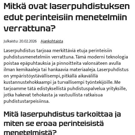
Mitkä ovat laserpuhdistuksen
edut perinteisiin menetelmiin
verrattuna?
Julkaistu:
20.02.2026
Ajankohtaista
Laserpuhdistus tarjoaa merkittäviä etuja perinteisiin
puhdistusmenetelmiin verrattuna. Tämä moderni teknologia
poistaa epäpuhtauksia ja pinnoitteita valonsäteen avulla
ilman kemikaaleja tai hankaavia materiaaleja. Laserpuhdistus
on ympäristöystävällisempi, pitkällä aikavälillä
kustannustehokkaampi ja turvallisempi työntekijöille. Me
tarjoamme tätä edistyksellistä puhdistuspalvelua yrityksille,
jotka hakevat tehokasta ja vastuullista ratkaisua
puhdistustarpeisiinsa.
Mitä laserpuhdistus tarkoittaa ja
miten se eroaa perinteisistä
menetelmistä?