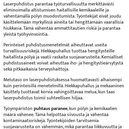
Laserpuhdistus parantaa työturvallisuutta merkittävästi
eliminoimalla altistumisen haitallisille kemikaaleille ja
vähentämällä pölyn muodostumista. Työntekijät eivät joudu
käsittelemään myrkyllisiä aineita tai hengittämään vaarallisia
hiukkasia. Tämä vähentää ammattitautien riskiä ja parantaa
yleistä työhyvinvointia.
Perinteiset puhdistusmenetelmät aiheuttavat useita
turvallisuusriskejä. Hiekkapuhallus tuottaa hengitysteille
haitallista pölyä ja vaatii raskaita suojavarusteita. Kemialliset
puhdistusaineet voivat aiheuttaa iho- ja hengitystieärsytystä
sekä pitkäaikaisia terveyshaittoja.
Melutaso on laserpuhdistuksessa huomattavasti alhaisempi
kuin perinteisillä menetelmillä. Hiekkapuhallus ja mekaaninen
käsittely tuottavat korvia vahingoittavaa melua, kun taas
laserpuhdistus toimii suhteellisen hiljaa.
Työympäristön
puhtaus paranee
, kun pölyn ja kemikaalien
määrä vähenee. Tämä helpottaa siivousta ja vähentää
kontaminaatioriskejä. Työntekijöiden tarvitsemia
suojavarusteita on vähemmän, mikä parantaa liikkuvuutta ja