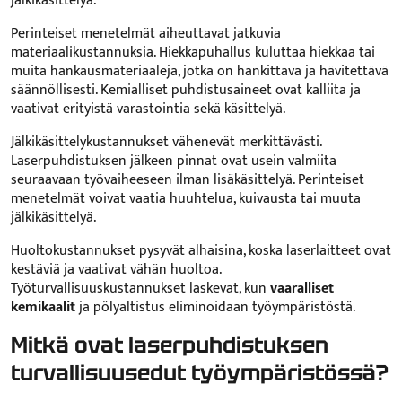
jälkikäsittelyä.
Perinteiset menetelmät aiheuttavat jatkuvia
materiaalikustannuksia. Hiekkapuhallus kuluttaa hiekkaa tai
muita hankausmateriaaleja, jotka on hankittava ja hävitettävä
säännöllisesti. Kemialliset puhdistusaineet ovat kalliita ja
vaativat erityistä varastointia sekä käsittelyä.
Jälkikäsittelykustannukset vähenevät merkittävästi.
Laserpuhdistuksen jälkeen pinnat ovat usein valmiita
seuraavaan työvaiheeseen ilman lisäkäsittelyä. Perinteiset
menetelmät voivat vaatia huuhtelua, kuivausta tai muuta
jälkikäsittelyä.
Huoltokustannukset pysyvät alhaisina, koska laserlaitteet ovat
kestäviä ja vaativat vähän huoltoa.
Työturvallisuuskustannukset laskevat, kun
vaaralliset
kemikaalit
ja pölyaltistus eliminoidaan työympäristöstä.
Mitkä ovat laserpuhdistuksen
turvallisuusedut työympäristössä?