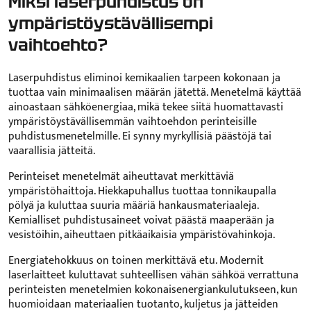
Miksi laserpuhdistus on
ympäristöystävällisempi
vaihtoehto?
Laserpuhdistus eliminoi kemikaalien tarpeen kokonaan ja
tuottaa vain minimaalisen määrän jätettä. Menetelmä käyttää
ainoastaan sähköenergiaa, mikä tekee siitä huomattavasti
ympäristöystävällisemmän vaihtoehdon perinteisille
puhdistusmenetelmille. Ei synny myrkyllisiä päästöjä tai
vaarallisia jätteitä.
Perinteiset menetelmät aiheuttavat merkittäviä
ympäristöhaittoja. Hiekkapuhallus tuottaa tonnikaupalla
pölyä ja kuluttaa suuria määriä hankausmateriaaleja.
Kemialliset puhdistusaineet voivat päästä maaperään ja
vesistöihin, aiheuttaen pitkäaikaisia ympäristövahinkoja.
Energiatehokkuus on toinen merkittävä etu. Modernit
laserlaitteet kuluttavat suhteellisen vähän sähköä verrattuna
perinteisten menetelmien kokonaisenergiankulutukseen, kun
huomioidaan materiaalien tuotanto, kuljetus ja jätteiden